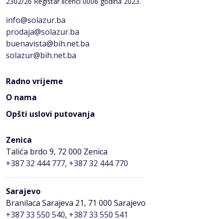
2302/26 Registar licenci 0006 godina 2023.
info@solazur.ba
prodaja@solazur.ba
buenavista@bih.net.ba
solazur@bih.net.ba
Radno vrijeme
O nama
Opšti uslovi putovanja
Zenica
Talića brdo 9, 72 000 Zenica
+387 32 444 777
,
+387 32 444 770
Sarajevo
Branilaca Sarajeva 21, 71 000 Sarajevo
+387 33 550 540
,
+387 33 550 541