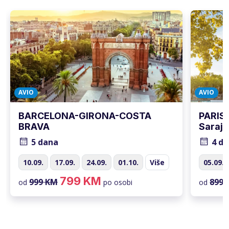
AVIO
AVIO
BARCELONA-GIRONA-COSTA
PARIS
BRAVA
Saraj
5 dana
4 d
10.09.
17.09.
24.09.
01.10.
Više
05.09.
799 KM
999 KM
899 
od
po osobi
od