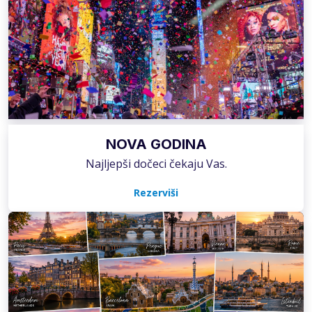
NOVA GODINA
Najljepši dočeci čekaju Vas.
Rezerviši