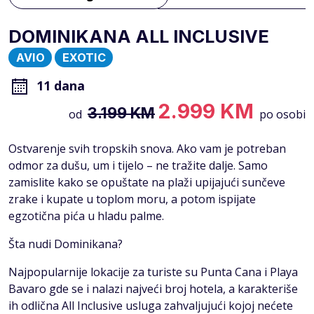
DOMINIKANA ALL INCLUSIVE
AVIO
EXOTIC
11 dana
2.999 KM
3.199 KM
od
po osobi
Ostvarenje svih tropskih snova. Ako vam je potreban
odmor za dušu, um i tijelo – ne tražite dalje. Samo
zamislite kako se opuštate na plaži upijajući sunčeve
zrake i kupate u toplom moru, a potom ispijate
egzotična pića u hladu palme.
Šta nudi Dominikana?
Najpopularnije lokacije za turiste su Punta Cana i Playa
Bavaro gde se i nalazi najveći broj hotela, a karakteriše
ih odlična All Inclusive usluga zahvaljujući kojoj nećete