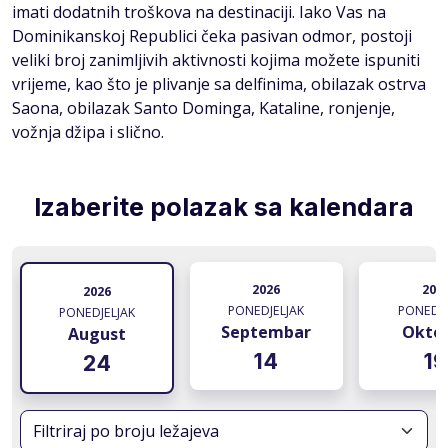
imati dodatnih troškova na destinaciji. Iako Vas na
Dominikanskoj Republici čeka pasivan odmor, postoji
veliki broj zanimljivih aktivnosti kojima možete ispuniti
vrijeme, kao što je plivanje sa delfinima, obilazak ostrva
Saona, obilazak Santo Dominga, Kataline, ronjenje,
vožnja džipa i slično.
Izaberite polazak sa kalendara
2026
202
2026
PONEDJELJAK
PONEDJE
PONEDJELJAK
Septembar
Okto
August
14
19
24