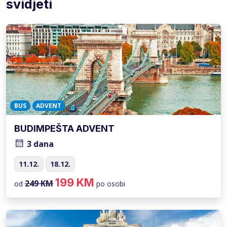
svidjeti
BUS
ADVENT
BUDIMPEŠTA ADVENT
3 dana
11.12.
18.12.
199 KM
249 KM
od
po osobi