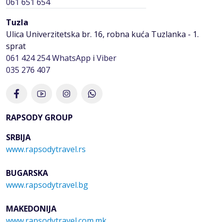
061 651 654
Tuzla
Ulica Univerzitetska br. 16, robna kuća Tuzlanka - 1.
sprat
061 424 254
WhatsApp
i
Viber
035 276 407
RAPSODY GROUP
SRBIJA
www.rapsodytravel.rs
BUGARSKA
www.rapsodytravel.bg
MAKEDONIJA
www.rapsodytravel.com.mk