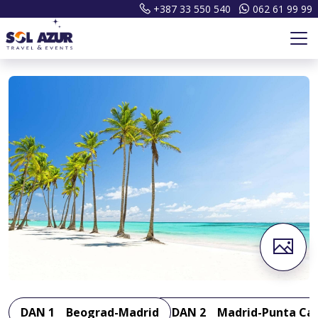
+387 33 550 540
062 61 99 99
DAN 1
Beograd-Madrid
DAN 2
Madrid-Punta Ca