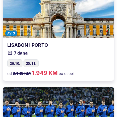
AVIO
LISABON I PORTO
7 dana
26.10.
25.11.
1.949 KM
2.149 KM
od
po osobi