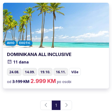
AVIO
EXOTIC
DOMINIKANA ALL INCLUSIVE
11 dana
24.08.
14.09.
19.10.
16.11.
Više
2.999 KM
3.199 KM
od
po osobi
1