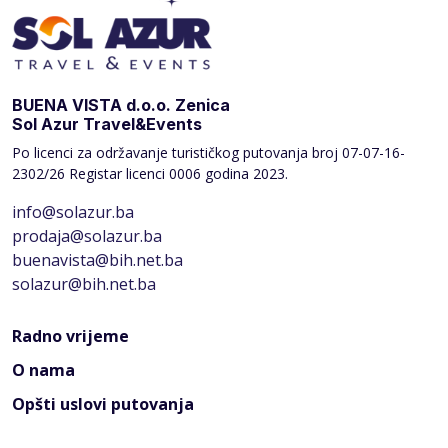
BUENA VISTA d.o.o. Zenica
Sol Azur Travel&Events
Po licenci za održavanje turističkog putovanja broj
07-07-16-
2302/26 Registar licenci 0006 godina 2023.
info@solazur.ba
prodaja@solazur.ba
buenavista@bih.net.ba
solazur@bih.net.ba
Radno vrijeme
O nama
Opšti uslovi putovanja