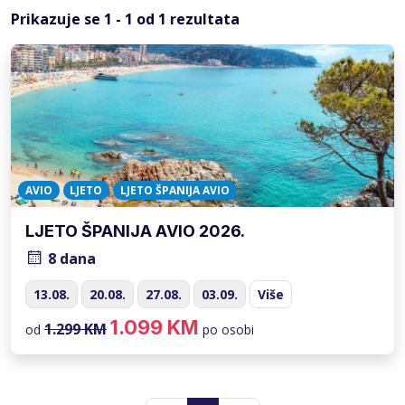
Prikazuje se
1
-
1
od
1
rezultata
AVIO
LJETO
LJETO ŠPANIJA AVIO
LJETO ŠPANIJA AVIO 2026.
8 dana
13.08.
20.08.
27.08.
03.09.
Više
1.099 KM
1.299 KM
od
po osobi