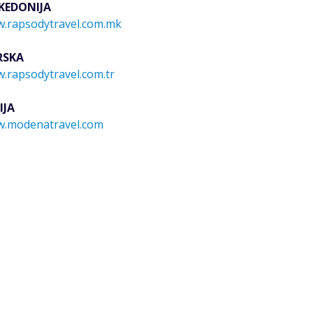
KEDONIJA
.rapsodytravel.com.mk
RSKA
.rapsodytravel.com.tr
IJA
.modenatravel.com