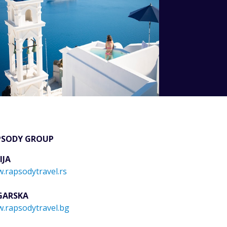
PSODY GROUP
IJA
.rapsodytravel.rs
GARSKA
.rapsodytravel.bg