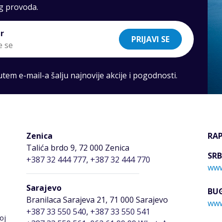
g provoda.
r
PRIJAVI SE
em e-mail-a šalju najnovije akcije i pogodnosti.
Zenica
RA
Talića brdo 9, 72 000 Zenica
SRB
+387 32 444 777
,
+387 32 444 770
www
Sarajevo
BU
Branilaca Sarajeva 21, 71 000 Sarajevo
www
+387 33 550 540
,
+387 33 550 541
oj