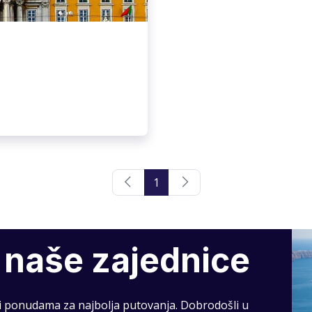
1
 naše zajednice
 i ponudama za najbolja putovanja. Dobrodošli u