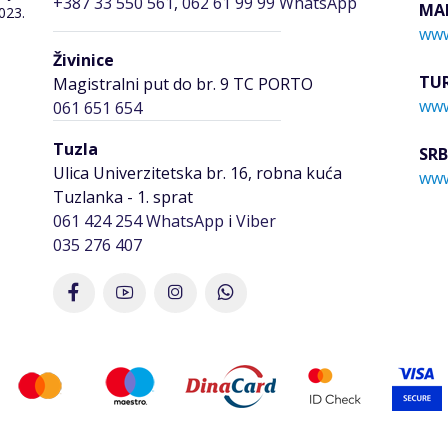
+387 33 550 561
,
062 61 99 99 WhatsApp
MA
023.
www
Živinice
TU
Magistralni put do br. 9 TC PORTO
www
061 651 654
Tuzla
SRB
Ulica Univerzitetska br. 16, robna kuća
www
Tuzlanka - 1. sprat
061 424 254
WhatsApp
i
Viber
035 276 407