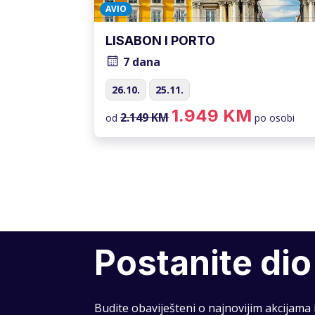
AVIO
LISABON I PORTO
7 dana
26.10.
25.11.
1.949 KM
2.149 KM
od
po osobi
Postanite dio
Budite obaviješteni o najnovijim akcijama