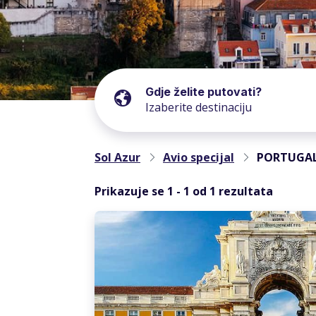
Gdje želite putovati?
Sol Azur
Avio specijal
PORTUGA
Prikazuje se
1
-
1
od
1
rezultata