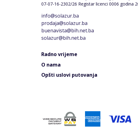
07-07-16-2302/26 Registar licenci 0006 godina 2
info@solazur.ba
prodaja@solazur.ba
buenavista@bih.net.ba
solazur@bih.net.ba
Radno vrijeme
O nama
Opšti uslovi putovanja