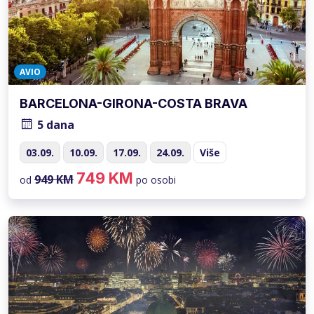
AVIO
BARCELONA-GIRONA-COSTA BRAVA
5 dana
03.09.
10.09.
17.09.
24.09.
Više
749 KM
949 KM
od
po osobi