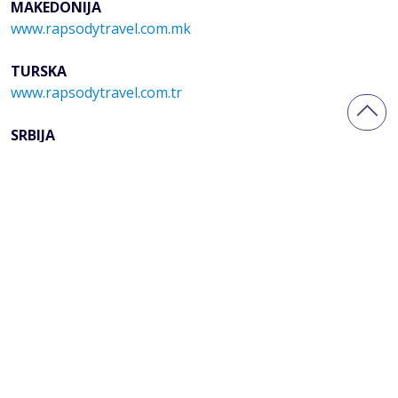
MAKEDONIJA
www.rapsodytravel.com.mk
TURSKA
www.rapsodytravel.com.tr
SRBIJA
www.modenatravel.com
COPYRIGHT © Sol Azur & Buena Vista - SVA PRAVA ZADRŽANA.
Website by
NeoLab