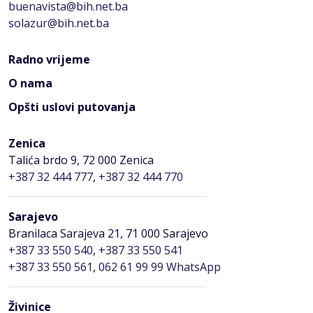
buenavista@bih.net.ba
solazur@bih.net.ba
Radno vrijeme
O nama
Opšti uslovi putovanja
Zenica
Talića brdo 9, 72 000 Zenica
+387 32 444 777
,
+387 32 444 770
Sarajevo
Branilaca Sarajeva 21, 71 000 Sarajevo
+387 33 550 540
,
+387 33 550 541
+387 33 550 561
,
062 61 99 99 WhatsApp
Živinice