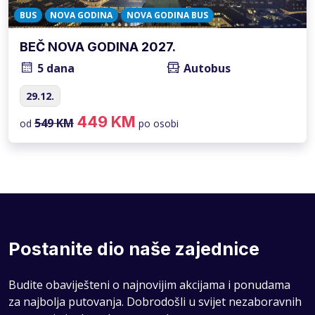
BUS
NOVA GODINA
NOVA GODINA BUS
BEČ NOVA GODINA 2027.
5 dana
Autobus
29.12.
449 KM
549 KM
od
po osobi
Postanite dio naše zajednice
Budite obaviješteni o najnovijim akcijama i ponudama
za najbolja putovanja. Dobrodošli u svijet nezaboravnih