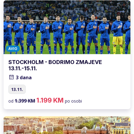
AVIO
STOCKHOLM - BODRIMO ZMAJEVE
13.11.-15.11.
3 dana
13.11.
1.199 KM
1.399 KM
od
po osobi