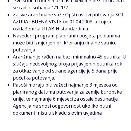
Sve sobe u hotelima su iste veličine bez obzira da li
se radi o sobama 1/1, 1/2
Za sve aranžmane važe Opšti uslovi putovanja SOL
AZURA i BUENA VISTE od 01.04.2008. a koji su
usklađeni sa UTABIH standardima.
Navedeni program planiranih posjeta po danima
može biti izmjenjen pri kreiranju finalne satnice
putovanja
Aranžman je rađen na bazi minimalno 45 putnika. U
slučaju nedovoljnog broja prijavljenih putnika rok
za otkazivanje od strane agencije je 5 dana prije
početka putovanja.
Pasoši moraju biti važeći najmanje 3 mjeseca od
planiranog datuma putovanja za zemlje Europske
unije, te najmanje 6 mjeseci za ostale destinacije.
Agencija ne snosi odgovornost ukoliko putni
dokumenti nisu u skladu s ovim uvjetima.