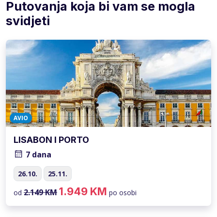
Putovanja koja bi vam se mogla
svidjeti
AVIO
LISABON I PORTO
7 dana
26.10.
25.11.
1.949 KM
2.149 KM
od
po osobi