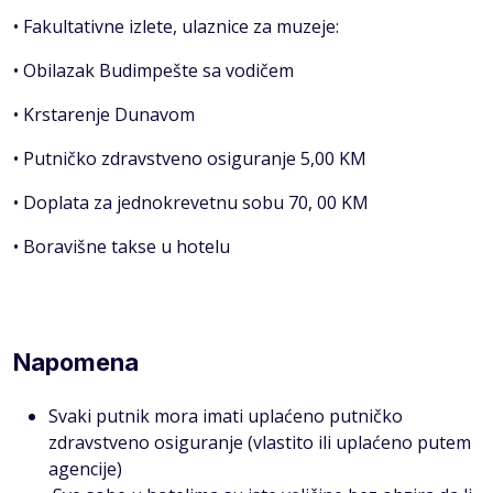
• Fakultativne izlete, ulaznice za muzeje:
• Obilazak Budimpešte sa vodičem
• Krstarenje Dunavom
• Putničko zdravstveno osiguranje 5,00 KM
• Doplata za jednokrevetnu sobu 70, 00 KM
• Boravišne takse u hotelu
Napomena
Svaki putnik mora imati uplaćeno putničko
zdravstveno osiguranje (vlastito ili uplaćeno putem
agencije)