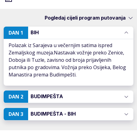
Pogledaj cijeli program putovanja
DAN 1
BIH
Polazak iz Sarajeva u večernjim satima ispred
Zemaljskog muzeja.Nastavak vožnje preko Zenice,
Doboja ili Tuzle, zavisno od broja prijavljenih
putnika po gradovima. Vožnja preko Osijeka, Belog
Manastira prema Budimpešti.
DAN 2
BUDIMPEŠTA
DAN 3
BUDIMPEŠTA - BIH