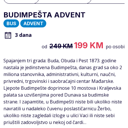
BUDIMPEŠTA ADVENT
BUS
ADVENT
3 dana
199 KM
249 KM
od
po osobi
Spajanjem tri grada: Buda, Obuda i Pest 1873. godine
nastala je jedinstvena Budimpešta, danas grad sa oko 2
miliona stanovnika, administrativni, kulturni, naučni,
privredni, trgovinski i saobraćajni centar Mađarske.
Ljepote Budimpešte doprinose 10 mostova i Kraljevska
palata sa uzvišenjima pored Dunava sa budimske
strane. I zapamtite, u Budimpešti niste bili ukoliko niste
navratili u nadaleko čuvenu poslastičarnicu Žerbo,
ukoliko niste zagledali izloge u ulici Vaci ili niste sebi
priuštili zadovoljstvo u nekoj od čardi…