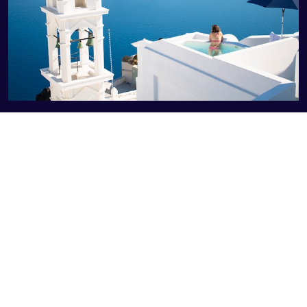
BUENA VISTA d.o.o. Zenica
Sol Azur Travel&Events
Po licenci za održavanje turističkog putovanja broj
07-07-16-
2302/26 Registar licenci 0006 godina 2023.