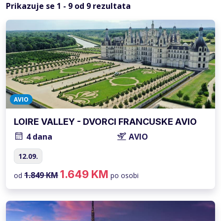
Prikazuje se
1
-
9
od
9
rezultata
AVIO
LOIRE VALLEY - DVORCI FRANCUSKE AVIO
4 dana
AVIO
12.09.
1.649 KM
1.849 KM
od
po osobi