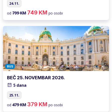
24.11.
749 KM
799 KM
od
po osobi
BUS
BEČ 25. NOVEMBAR 2026.
5 dana
25.11.
379 KM
479 KM
od
po osobi