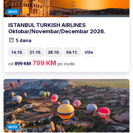
AVIO
ISTANBUL TURKISH AIRLINES
Oktobar/Novembar/Decembar 2026.
5 dana
14.10.
21.10.
28.10.
04.11.
Više
799 KM
899 KM
od
po osobi
AVIO