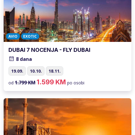
AVIO
EXOTIC
DUBAI 7 NOCENJA - FLY DUBAI
8 dana
19.09.
10.10.
18.11.
1.599 KM
1.799 KM
od
po osobi