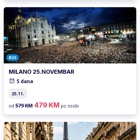
BUS
MILANO 25.NOVEMBAR
5 dana
25.11.
479 KM
579 KM
od
po osobi