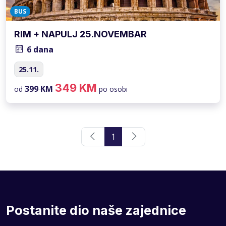
BUS
RIM + NAPULJ 25.NOVEMBAR
6 dana
25.11.
349 KM
399 KM
od
po osobi
1
Postanite dio naše zajednice