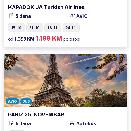
KAPADOKIJA Turkish Airlines
5 dana
AVIO
15.10.
21.10.
18.11.
24.11.
1.199 KM
1.399 KM
od
po osobi
AVIO
BUS
PARIZ 25. NOVEMBAR
6 dana
Autobus