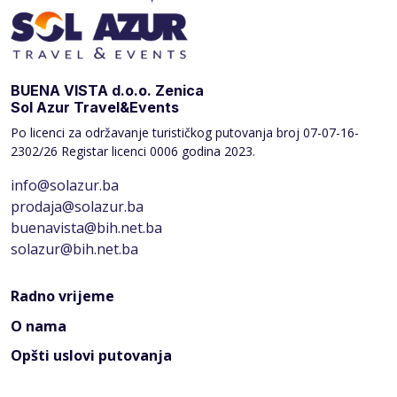
BUENA VISTA d.o.o. Zenica
Sol Azur Travel&Events
Po licenci za održavanje turističkog putovanja broj
07-07-16-
2302/26 Registar licenci 0006 godina 2023.
info@solazur.ba
prodaja@solazur.ba
buenavista@bih.net.ba
solazur@bih.net.ba
Radno vrijeme
O nama
Opšti uslovi putovanja