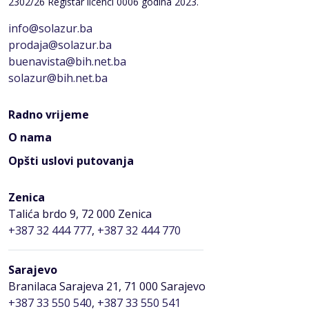
2302/26 Registar licenci 0006 godina 2023.
info@solazur.ba
prodaja@solazur.ba
buenavista@bih.net.ba
solazur@bih.net.ba
Radno vrijeme
O nama
Opšti uslovi putovanja
Zenica
Talića brdo 9, 72 000 Zenica
+387 32 444 777
,
+387 32 444 770
Sarajevo
Branilaca Sarajeva 21, 71 000 Sarajevo
+387 33 550 540
,
+387 33 550 541