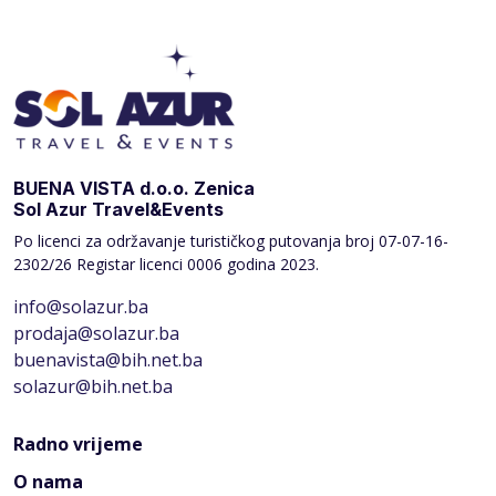
BUENA VISTA d.o.o. Zenica
Sol Azur Travel&Events
Po licenci za održavanje turističkog putovanja broj
07-07-16-
2302/26 Registar licenci 0006 godina 2023.
info@solazur.ba
prodaja@solazur.ba
buenavista@bih.net.ba
solazur@bih.net.ba
Radno vrijeme
O nama