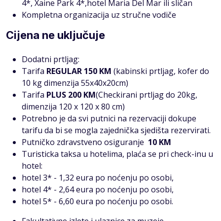
4*, Xaine Park 4*,hotel Maria Del Mar ili sličan
Kompletna organizacija uz stručne vodiče
Cijena ne uključuje
Dodatni prtljag:
Tarifa
REGULAR 150 KM
(kabinski prtljag, kofer do
10 kg dimenzija 55x40x20cm)
Tarifa
PLUS 200 KM
(Checkirani prtljag do 20kg,
dimenzija 120 x 120 x 80 cm)
Potrebno je da svi putnici na rezervaciji dokupe
tarifu da bi se mogla zajednička sjedišta rezervirati.
Putničko zdravstveno osiguranje
10 KM
Turisticka taksa u hotelima, plaća se pri check-inu u
hotel:
hotel 3* - 1,32 eura po noćenju po osobi,
hotel 4* - 2,64 eura po noćenju po osobi,
hotel 5* - 6,60 eura po noćenju po osobi.
Fakultativne izlete i ulaznice za muzeje