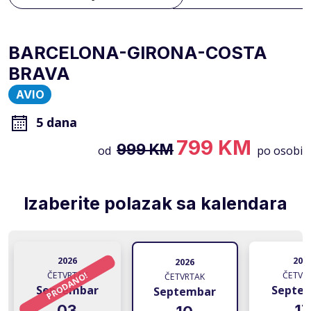
BARCELONA-GIRONA-COSTA
BRAVA
AVIO
5 dana
799 KM
999 KM
od
po osobi
Izaberite polazak sa kalendara
2026
202
2026
PRODANO!
ČETVRTAK
ČETVR
ČETVRTAK
Septembar
Septe
Septembar
03
17