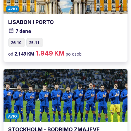
AVIO
LISABON I PORTO
7 dana
26.10.
25.11.
1.949 KM
2.149 KM
od
po osobi
AVIO
STOCKHOLM - BODRIMO ZMAJEVE