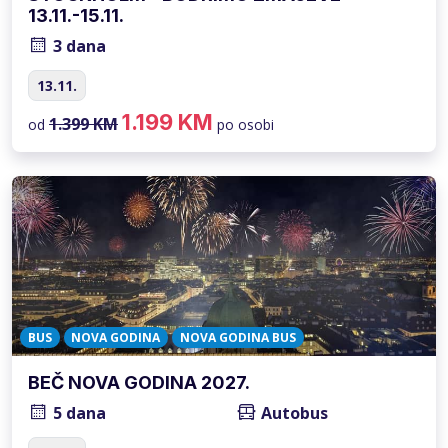
13.11.-15.11.
3 dana
13.11.
1.199 KM
1.399 KM
od
po osobi
BUS
NOVA GODINA
NOVA GODINA BUS
BEČ NOVA GODINA 2027.
5 dana
Autobus