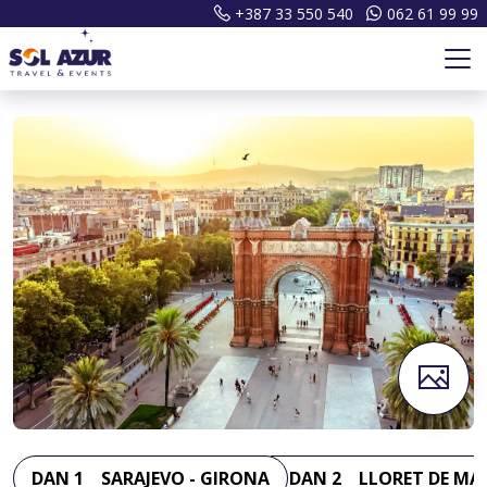
+387 33 550 540
062 61 99 99
DAN 1
SARAJEVO - GIRONA
DAN 2
LLORET DE MA