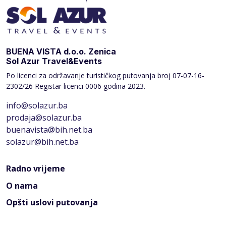
BUENA VISTA d.o.o. Zenica
Sol Azur Travel&Events
Po licenci za održavanje turističkog putovanja broj
07-07-16-
2302/26 Registar licenci 0006 godina 2023.
info@solazur.ba
prodaja@solazur.ba
buenavista@bih.net.ba
solazur@bih.net.ba
Radno vrijeme
O nama
Opšti uslovi putovanja