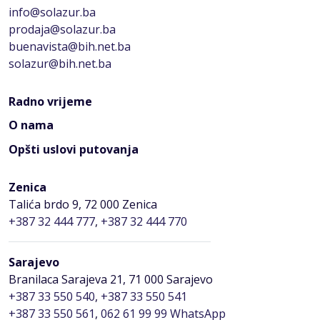
info@solazur.ba
prodaja@solazur.ba
buenavista@bih.net.ba
solazur@bih.net.ba
Radno vrijeme
O nama
Opšti uslovi putovanja
Zenica
Talića brdo 9, 72 000 Zenica
+387 32 444 777
,
+387 32 444 770
Sarajevo
Branilaca Sarajeva 21, 71 000 Sarajevo
+387 33 550 540
,
+387 33 550 541
+387 33 550 561
,
062 61 99 99 WhatsApp