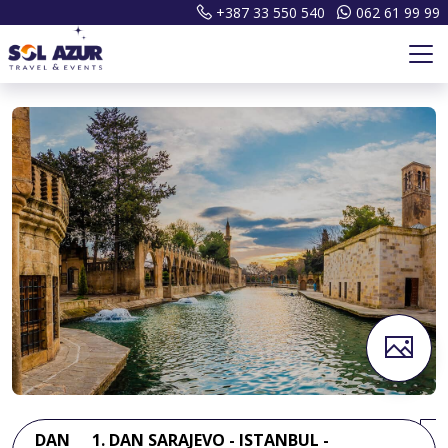
+387 33 550 540
062 61 99 99
DAN
1. DAN SARAJEVO - ISTANBUL -
D