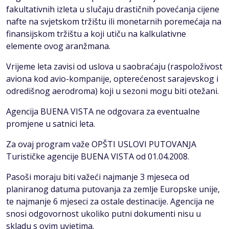
fakultativnih izleta u slučaju drastičnih povećanja cijene
nafte na svjetskom tržištu ili monetarnih poremećaja na
finansijskom tržištu a koji utiču na kalkulativne
elemente ovog aranžmana.
Vrijeme leta zavisi od uslova u saobraćaju (raspoloživost
aviona kod avio-kompanije, opterećenost sarajevskog i
odredišnog aerodroma) koji u sezoni mogu biti otežani.
Agencija BUENA VISTA ne odgovara za eventualne
promjene u satnici leta.
Za ovaj program važe OPŠTI USLOVI PUTOVANJA
Turističke agencije BUENA VISTA od 01.04.2008.
Pasoši moraju biti važeći najmanje 3 mjeseca od
planiranog datuma putovanja za zemlje Europske unije,
te najmanje 6 mjeseci za ostale destinacije. Agencija ne
snosi odgovornost ukoliko putni dokumenti nisu u
skladu s ovim uvjetima.