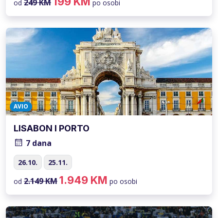
199 KM
249 KM
od
po osobi
AVIO
LISABON I PORTO
7 dana
26.10.
25.11.
1.949 KM
2.149 KM
od
po osobi