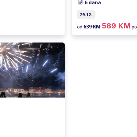
6 dana
29.12.
589 KM
639 KM
od
po