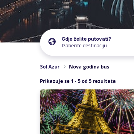
Gdje želite putovati?
Sol Azur
Nova godina bus
Prikazuje se
1
-
5
od
5
rezultata