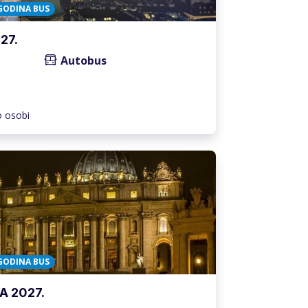
GODINA BUS
27.
Autobus
o osobi
GODINA BUS
A 2027.