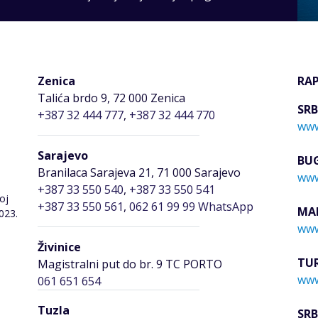
Zenica
RA
Talića brdo 9, 72 000 Zenica
SRB
+387 32 444 777
,
+387 32 444 770
www
Sarajevo
BU
Branilaca Sarajeva 21, 71 000 Sarajevo
www
+387 33 550 540
,
+387 33 550 541
oj
+387 33 550 561
,
062 61 99 99 WhatsApp
MA
023.
www
Živinice
TU
Magistralni put do br. 9 TC PORTO
www
061 651 654
Tuzla
SRB