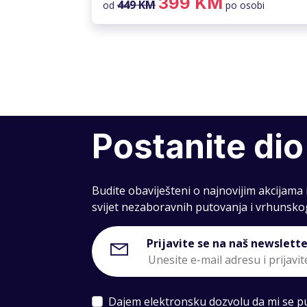
399 KM
449 KM
od
po osobi
Postanite dio
Budite obaviješteni o najnovijim akcijama
svijet nezaboravnih putovanja i vrhunsko
Prijavite se na naš newslette
Dajem elektronsku dozvolu da mi se put