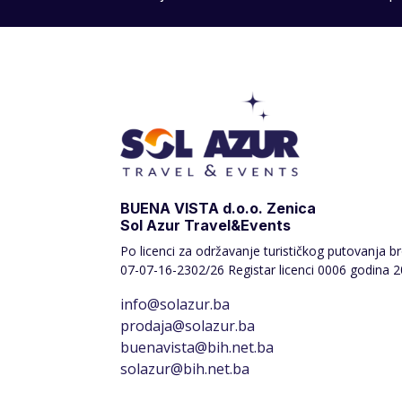
BUENA VISTA d.o.o. Zenica
Sol Azur Travel&Events
Po licenci za održavanje turističkog putovanja br
07-07-16-2302/26 Registar licenci 0006 godina 2
info@solazur.ba
prodaja@solazur.ba
buenavista@bih.net.ba
solazur@bih.net.ba