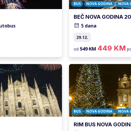
BUS
NOVA GODINA
NOVA 
BEČ NOVA GODINA 20
utobus
5 dana
29.12.
449 KM
549 KM
od
p
BUS
NOVA GODINA
NOVA 
RIM BUS NOVA GODIN