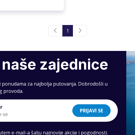
1
 naše zajednice
 i ponudama za najbolja putovanja. Dobrodošli u
g provoda.
r
PRIJAVI SE
em e-mail-a šalju najnovije akcije i pogodnosti.