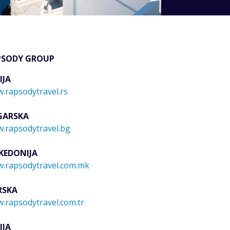
PSODY GROUP
IJA
.rapsodytravel.rs
GARSKA
.rapsodytravel.bg
KEDONIJA
.rapsodytravel.com.mk
RSKA
.rapsodytravel.com.tr
IJA