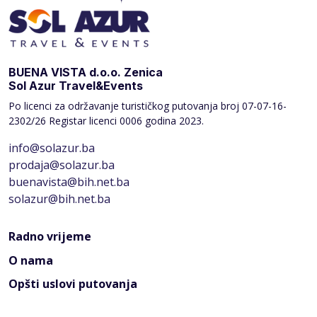
BUENA VISTA d.o.o. Zenica
Sol Azur Travel&Events
Po licenci za održavanje turističkog putovanja broj
07-07-16-
2302/26 Registar licenci 0006 godina 2023.
info@solazur.ba
prodaja@solazur.ba
buenavista@bih.net.ba
solazur@bih.net.ba
Radno vrijeme
O nama
Opšti uslovi putovanja