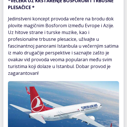
*VEČERA UZ KRSTARENJE BOSFOROM I TRBUŠNE
PLESAČICE *
Jedinstveni koncept provoda večere na brodu dok
plovite magičnim Bosforom između Evrope i Azije.
Uz hitove strane i turske muzike, kao i
profesionalne trbusne plesacice, uživajte u
fascinantnoj panorami Istanbula u večernjim satima
iz malo drugačije perspektive i saznajte zašto je
ovakav vid provoda veoma popularan među svim
turistima koji dolaze u Istanbul. Dobar provod je
zagarantovan!