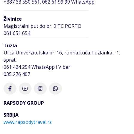
+387 33 550 561
,
062 61 99 99 WhatsApp
Živinice
Magistralni put do br. 9 TC PORTO
061 651 654
Tuzla
Ulica Univerzitetska br. 16, robna kuća Tuzlanka - 1.
sprat
061 424 254
WhatsApp
i
Viber
035 276 407
RAPSODY GROUP
SRBIJA
www.rapsodytravel.rs