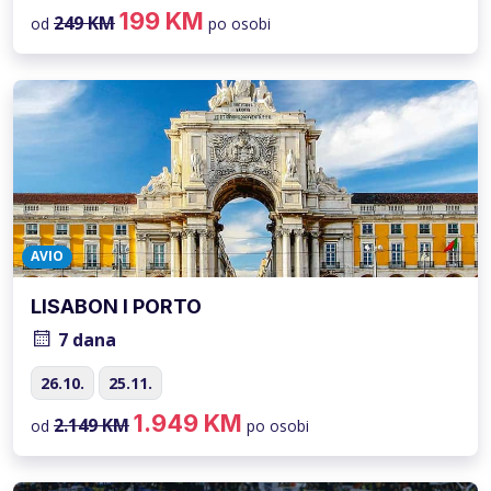
199 KM
249 KM
od
po osobi
AVIO
LISABON I PORTO
7 dana
26.10.
25.11.
1.949 KM
2.149 KM
od
po osobi